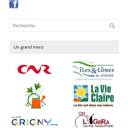
Un grand merci