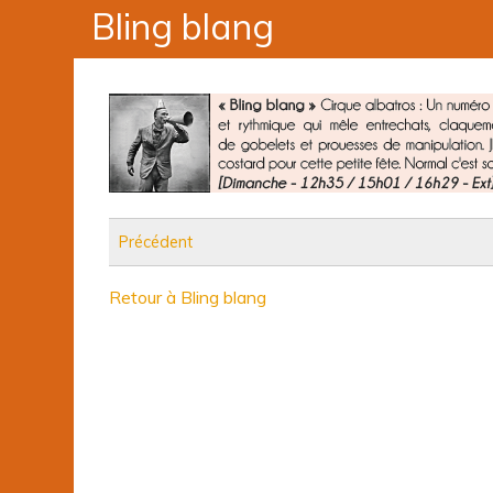
Bling blang
Précédent
Retour à Bling blang